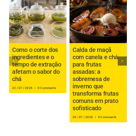
Como o corte dos
Calda de maçã
P
ingredientes e o
com canela e chá
b
tempo de extração
para frutas
a
afetam o sabor do
assadas: a
é
chá
sobremesa de
inverno que
s
22 / 07 / 2026
|
0 Comments
transforma frutas
i
comuns em prato
r
sofisticado
16
20 / 07 / 2026
|
0 Comments