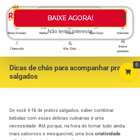
Skip
Search
to
Toggle
BAIXE AGORA!
for:
content
Navigati
Loja/Produtos
Não tenho interesse
Mate Tostado
Herbal
Frutas
Bem Estar
Orientais
Outros
Chimarrão
Kits Chás
produtos
Home
0
Dicas de chás para acompanhar pratos
salgados
A empresa
Minha conta
Se você é fã de pratos salgados, saber combinar
bebidas com essas delícias culinárias é uma
necessidade. Até porque, na hora de tornar tudo ainda
Carrinho
mais saboroso e inesquecível, uma boa
criatividade