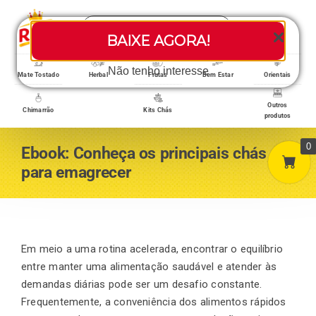
Skip
Search
to
Toggle
BAIXE AGORA!
for:
content
Navigati
Loja/Produtos
Não tenho interesse
Mate Tostado
Herbal
Frutas
Bem Estar
Orientais
Outros
Chimarrão
Kits Chás
produtos
Home
0
Ebook: Conheça os principais chás
para emagrecer
A empresa
Minha conta
Em meio a uma rotina acelerada, encontrar o equilíbrio
entre manter uma alimentação saudável e atender às
demandas diárias pode ser um desafio constante.
Carrinho
Frequentemente, a conveniência dos alimentos rápidos