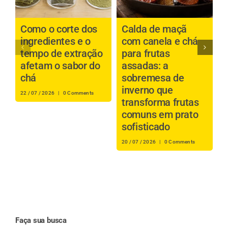
Como o corte dos
Calda de maçã
P
ingredientes e o
com canela e chá
b
tempo de extração
para frutas
a
afetam o sabor do
assadas: a
é
chá
sobremesa de
inverno que
s
22 / 07 / 2026
|
0 Comments
transforma frutas
i
comuns em prato
r
sofisticado
16
20 / 07 / 2026
|
0 Comments
Faça sua busca