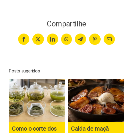
Compartilhe
Facebook
X
LinkedIn
WhatsApp
Telegram
Pinterest
Email
Posts sugeridos
Como o corte dos
Calda de maçã
P