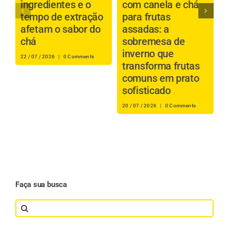
ingredientes e o
com canela e chá
b
tempo de extração
para frutas
a
afetam o sabor do
assadas: a
é
chá
sobremesa de
inverno que
s
22 / 07 / 2026
|
0 Comments
transforma frutas
i
comuns em prato
r
sofisticado
16
20 / 07 / 2026
|
0 Comments
Faça sua busca
Search
for: