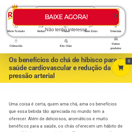
Skip
Search
to
Toggle
BAIXE AGORA!
for:
content
Navigati
Loja/Produtos
Não tenho interesse
Mate Tostado
Herbal
Frutas
Bem Estar
Orientais
Outros
Chimarrão
Kits Chás
produtos
Home
Os benefícios do chá de hibisco para a
0
saúde cardiovascular e redução da
pressão arterial
A empresa
Minha conta
Uma coisa é certa, quem ama chá, ama os benefícios
que essa bebida tão apreciada no mundo tem a
oferecer. Além de deliciosos, aromáticos e muito
Carrinho
benéficos para a saúde, os chás oferecem um hábito de