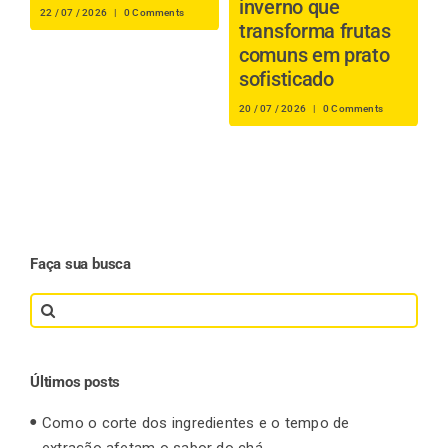
inverno que
s
22 / 07 / 2026
|
0 Comments
transforma frutas
i
comuns em prato
r
sofisticado
16
20 / 07 / 2026
|
0 Comments
Faça sua busca
Search
for:
Últimos posts
Como o corte dos ingredientes e o tempo de
extração afetam o sabor do chá