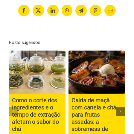
Facebook
X
LinkedIn
WhatsApp
Telegram
Pinterest
Email
Posts sugeridos
Como o corte dos
Calda de maçã
P
ingredientes e o
com canela e chá
b
tempo de extração
para frutas
a
afetam o sabor do
assadas: a
é
chá
sobremesa de