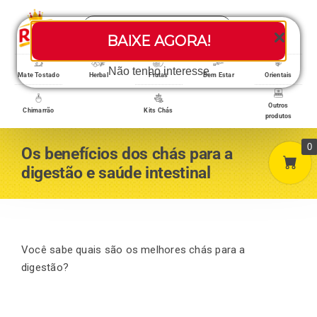
Skip
Search
to
Toggle
BAIXE AGORA!
for:
content
Navigati
Loja/Produtos
Não tenho interesse
Mate Tostado
Herbal
Frutas
Bem Estar
Orientais
Outros
Chimarrão
Kits Chás
produtos
Home
0
Os benefícios dos chás para a
digestão e saúde intestinal
A empresa
Minha conta
Você sabe quais são os melhores chás para a
digestão?
Carrinho