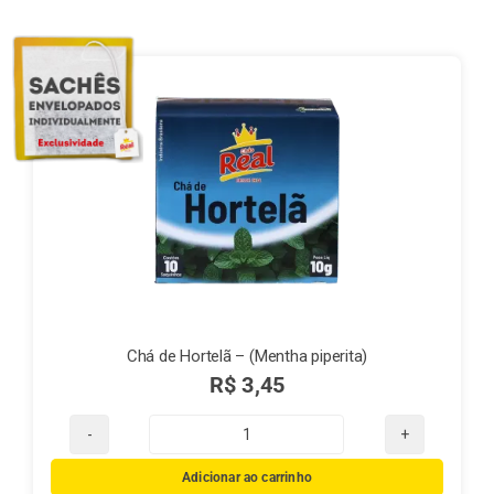
Finalização de compra
Exportação
Blog
Contato
Chá de Hortelã – (Mentha piperita)
R$
3,45
Chá
de
Adicionar ao carrinho