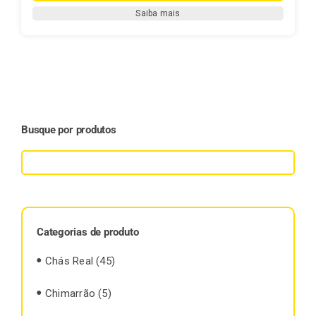
Hortelã
Saiba mais
-
(Mentha
piperita)
quantidade
Busque por produtos
Categorias de produto
Chás Real
(45)
Chimarrão
(5)