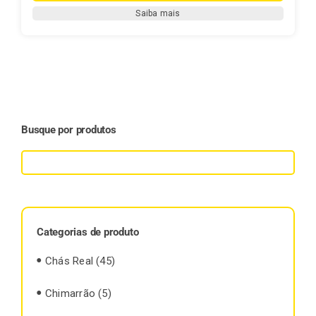
Hortelã
Saiba mais
-
(Mentha
piperita)
quantidade
Busque por produtos
Categorias de produto
Chás Real
(45)
Chimarrão
(5)