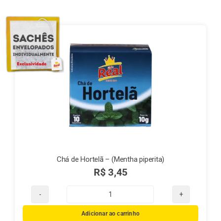
Finalização de compra
Exportação
Blog
Contato
Chá de Hortelã – (Mentha piperita)
R$
3,45
Chá
de
Adicionar ao carrinho