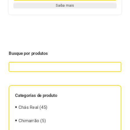
-
Saiba mais
Chimarrão
Fontana
1
kg
(PURA
FOLHA)
quantidade
Busque por produtos
Categorias de produto
Chás Real
(45)
Chimarrão
(5)