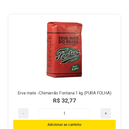
Finalização de compra
Exportação
Blog
Contato
Erva mate -Chimarrão Fontana 1 kg (PURA FOLHA)
R$
32,77
Erva
mate
Adicionar ao carrinho