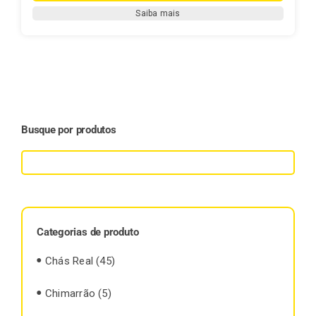
-
Saiba mais
Chimarrão
Fontana
1
kg
(PURA
FOLHA)
quantidade
Busque por produtos
Categorias de produto
Chás Real
(45)
Chimarrão
(5)