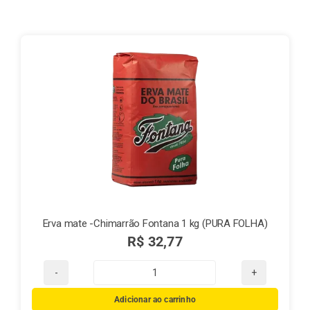
Finalização de compra
Exportação
Blog
Contato
Erva mate -Chimarrão Fontana 1 kg (PURA FOLHA)
R$
32,77
Erva
mate
Adicionar ao carrinho