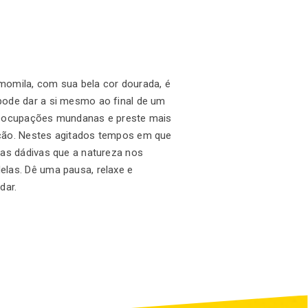
momila, com sua bela cor dourada, é
pode dar a si mesmo ao final de um
reocupações mundanas e preste mais
ção. Nestes agitados tempos em que
 as dádivas que a natureza nos
elas. Dê uma pausa, relaxe e
dar.