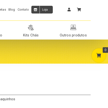
itas
Blog
Contato
Loja
ão
Kits Chás
Outros produtos
0
saquinhos