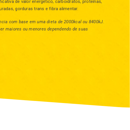
cativa de valor energético, carboidratos, proteínas,
uradas, gorduras trans e fibra alimentar.
rência com base em uma dieta de 2000kcal ou 8400kJ.
ser maiores ou menores dependendo de suas