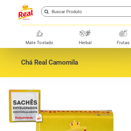
Skip
Search
to
for:
content
Mate Tostado
Herbal
Frutas
Chá Real Camomila