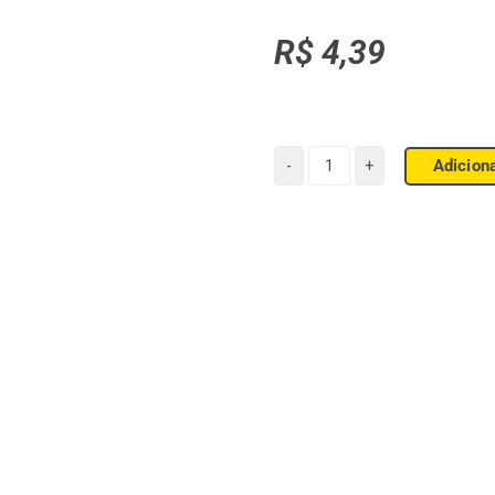
R$
4,39
Adicion
Chá
Real
Camomila
quantidade