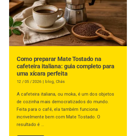
Finalização de compra
Exportação
Como preparar Mate Tostado na
cafeteira italiana: guia completo para
Blog
uma xícara perfeita
12 / 05 / 2026
|
blog
,
Chás
Contato
A cafeteira italiana, ou moka, é um dos objetos
de cozinha mais democratizados do mundo.
Feita para o café, ela também funciona
incrivelmente bem com Mate Tostado. O
resultado é ...