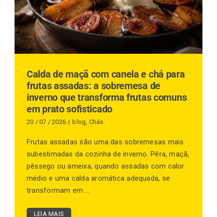
Finalização de compra
Exportação
Calda de maçã com canela e chá para
frutas assadas: a sobremesa de
inverno que transforma frutas comuns
Blog
em prato sofisticado
20 / 07 / 2026
|
blog
,
Chás
Frutas assadas são uma das sobremesas mais
Contato
subestimadas da cozinha de inverno. Pêra, maçã,
pêssego ou ameixa, quando assadas com calor
médio e uma calda aromática adequada, se
transformam em ...
LEIA MAIS