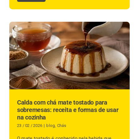
Calda com chá mate tostado para
sobremesas: receita e formas de usar
na cozinha
23 / 02 / 2026
|
blog
,
Chás
O mate tostado é conhecido pela bebida que