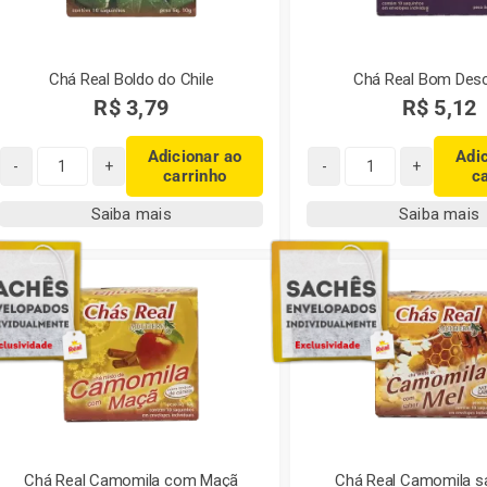
Chá Real Boldo do Chile
Chá Real Bom Des
R$
3,79
R$
5,12
Adicionar ao
Adi
carrinho
c
Chá
Chá
Real
Real
Saiba mais
Saiba mais
Boldo
Bom
do
Descanso
Chile
quantidade
quantidade
Chá Real Camomila com Maçã
Chá Real Camomila s