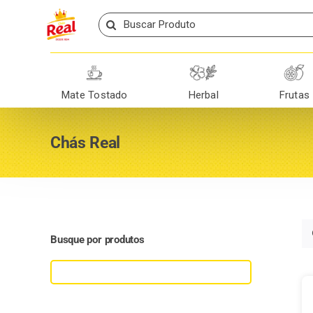
Skip
Search
to
for:
content
Mate Tostado
Herbal
Frutas
Chás Real
Busque por produtos