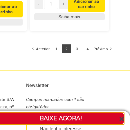
Adicionar ao
cionar ao
carrinho
Chá
arrinho
Real
Saiba mais
de
Hibisco
Importado
quantidade
Anterior
1
2
3
4
Próximo
Newsletter
ate S/A.
Campos marcados com * são
eira, nº
obrigatórios
andaré-
BAIXE AGORA!
* Seu nome:
Não tenho interesse