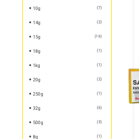
10g
(7)
14g
(2)
15g
(16)
18g
(1)
1kg
(1)
20g
(2)
250g
(1)
32g
(6)
500g
(3)
8g
(1)