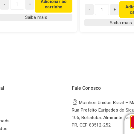
Adicionar ao
carrinho
Adi
Chá
c
Chá
Real
Saiba mais
Real
Carqueja
Saiba mais
de
quantidade
Cúrcuma,
Gengibre
com
Pimenta
Preta
quantidade
al
Fale Conosco
Moinhos Unidos Brazil – M
Rua Prefeito Eurípedes de Siqu
105, Botiatuba, Almirante Tam
oads
PR, CEP 83512-252
odos