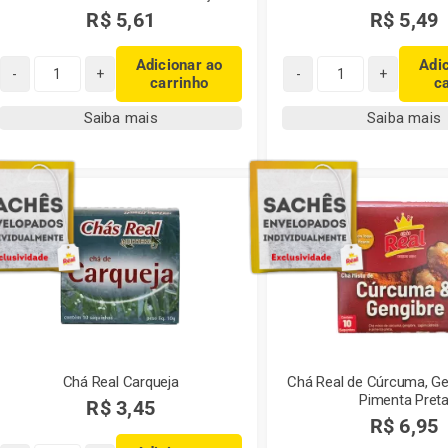
R$
5,61
R$
5,49
Adicionar ao
Adi
carrinho
c
Chá
Chá
Real
Real
Saiba mais
Saiba mais
Camomila
Camomila
com
sabor
Maçã
Mel
quantidade
quantidade
Chá Real Carqueja
Chá Real de Cúrcuma, G
Pimenta Pret
R$
3,45
R$
6,95