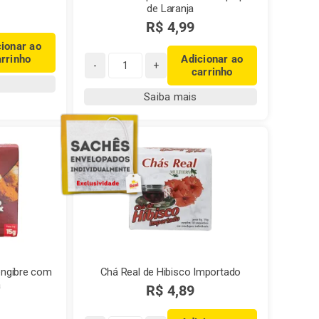
de Laranja
R$
4,99
cionar ao
arrinho
Adicionar ao
carrinho
Chá
Real
Saiba mais
Capim
Cidreira
com
polpa
de
Laranja
quantidade
engibre com
Chá Real de Hibisco Importado
a
R$
4,89