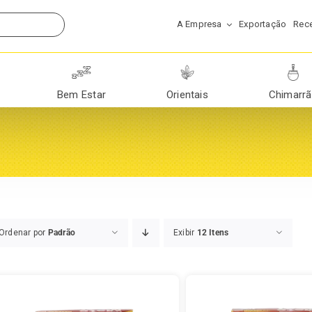
A Empresa
Exportação
Rece
Bem Estar
Orientais
Chimarr
Ordenar por
Padrão
Exibir
12 Itens