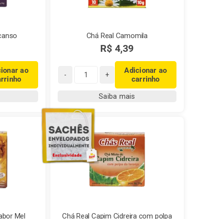
canso
Chá Real Camomila
R$
4,39
cionar ao
Adicionar ao
arrinho
carrinho
Chá
Real
Saiba mais
Camomila
quantidade
abor Mel
Chá Real Capim Cidreira com polpa