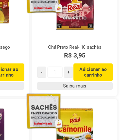
ssego
Chá Preto Real- 10 sachês
R$
3,95
cionar ao
Adicionar ao
arrinho
carrinho
Chá
Preto
Saiba mais
Real-
10
sachês
quantidade