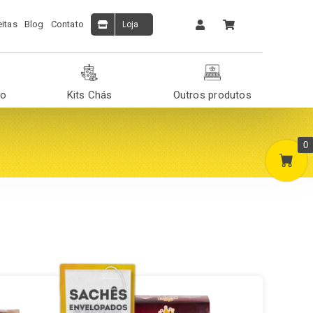
itas
Blog
Contato
Loja
ão
Kits Chás
Outros produtos
0