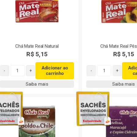
Chá Mate Real Natural
Chá Mate Real Pê
R$
5,15
R$
5,15
Adicionar ao
Adi
carrinho
c
Chá
Chá
Mate
Mate
Saiba mais
Saiba mais
Real
Real
Natural
Pêssego
quantidade
quantidade